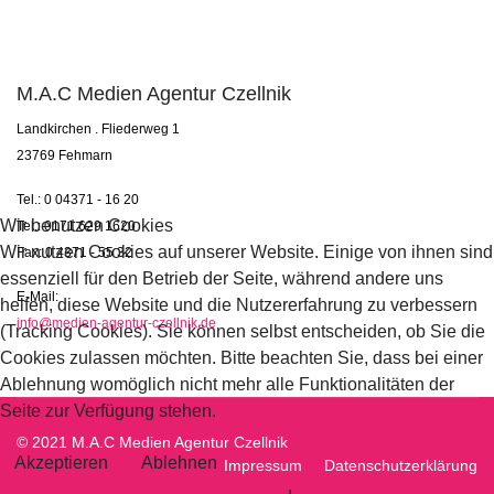
M.A.C Medien Agentur Czellnik
Landkirchen . Fliederweg 1
23769 Fehmarn
Tel.: 0 04371 - 16 20
Wir benutzen Cookies
Tel.: 0171 629 1620
Wir nutzen Cookies auf unserer Website. Einige von ihnen sind
Fax: 0 4371 - 55 32
essenziell für den Betrieb der Seite, während andere uns
E-Mail:
helfen, diese Website und die Nutzererfahrung zu verbessern
info@medien-agentur-czellnik.de
(Tracking Cookies). Sie können selbst entscheiden, ob Sie die
Cookies zulassen möchten. Bitte beachten Sie, dass bei einer
Ablehnung womöglich nicht mehr alle Funktionalitäten der
Seite zur Verfügung stehen.
© 2021 M.A.C Medien Agentur Czellnik
Akzeptieren
Ablehnen
Impressum
Datenschutzerklärung