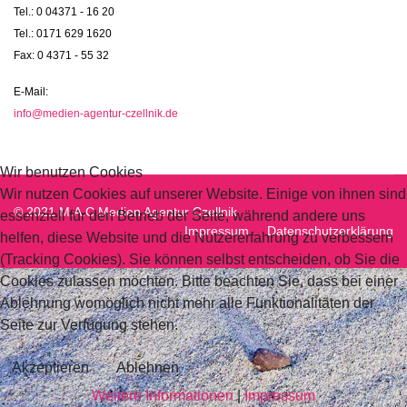
Tel.: 0 04371 - 16 20
Tel.: 0171 629 1620
Fax: 0 4371 - 55 32
E-Mail:
info@medien-agentur-czellnik.de
Wir benutzen Cookies
Wir nutzen Cookies auf unserer Website. Einige von ihnen sind
© 2021 M.A.C Medien Agentur Czellnik
essenziell für den Betrieb der Seite, während andere uns
Impressum
Datenschutzerklärung
helfen, diese Website und die Nutzererfahrung zu verbessern
(Tracking Cookies). Sie können selbst entscheiden, ob Sie die
Cookies zulassen möchten. Bitte beachten Sie, dass bei einer
Ablehnung womöglich nicht mehr alle Funktionalitäten der
Seite zur Verfügung stehen.
Akzeptieren
Ablehnen
Weitere Informationen
|
Impressum