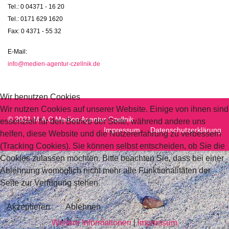
Tel.: 0 04371 - 16 20
Tel.: 0171 629 1620
Fax: 0 4371 - 55 32
E-Mail:
info@medien-agentur-czellnik.de
Wir benutzen Cookies
Wir nutzen Cookies auf unserer Website. Einige von ihnen sind
© 2021 M.A.C Medien Agentur Czellnik
essenziell für den Betrieb der Seite, während andere uns
Impressum
Datenschutzerklärung
helfen, diese Website und die Nutzererfahrung zu verbessern
(Tracking Cookies). Sie können selbst entscheiden, ob Sie die
Cookies zulassen möchten. Bitte beachten Sie, dass bei einer
Ablehnung womöglich nicht mehr alle Funktionalitäten der
Seite zur Verfügung stehen.
Akzeptieren
Ablehnen
Weitere Informationen
|
Impressum