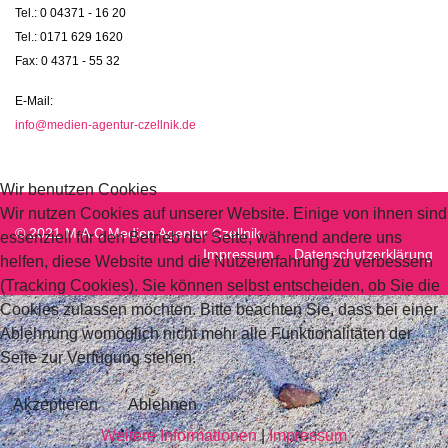
Tel.: 0 04371 - 16 20
Tel.: 0171 629 1620
Fax: 0 4371 - 55 32
E-Mail:
info@medien-agentur-czellnik.de
Wir benutzen Cookies
Wir nutzen Cookies auf unserer Website. Einige von ihnen sind
© 2021 M.A.C Medien Agentur Czellnik
essenziell für den Betrieb der Seite, während andere uns
Impressum
Datenschutzerklärung
helfen, diese Website und die Nutzererfahrung zu verbessern
(Tracking Cookies). Sie können selbst entscheiden, ob Sie die
Cookies zulassen möchten. Bitte beachten Sie, dass bei einer
Ablehnung womöglich nicht mehr alle Funktionalitäten der
Seite zur Verfügung stehen.
Akzeptieren
Ablehnen
Weitere Informationen
|
Impressum