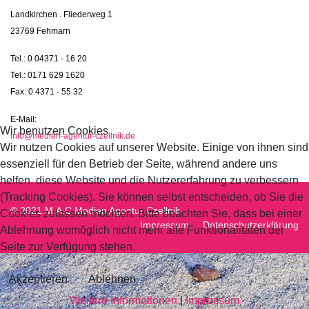
Landkirchen . Fliederweg 1
23769 Fehmarn
Tel.: 0 04371 - 16 20
Tel.: 0171 629 1620
Fax: 0 4371 - 55 32
E-Mail:
Wir benutzen Cookies
info@medien-agentur-czellnik.de
Wir nutzen Cookies auf unserer Website. Einige von ihnen sind
essenziell für den Betrieb der Seite, während andere uns
helfen, diese Website und die Nutzererfahrung zu verbessern
(Tracking Cookies). Sie können selbst entscheiden, ob Sie die
© 2021 M.A.C Medien Agentur Czellnik
Cookies zulassen möchten. Bitte beachten Sie, dass bei einer
Impressum
Datenschutzerklärung
Ablehnung womöglich nicht mehr alle Funktionalitäten der
Seite zur Verfügung stehen.
Akzeptieren
Ablehnen
Weitere Informationen
|
Impressum