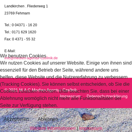
Landkirchen . Fliederweg 1
23769 Fehmarn
Tel.: 0 04371 - 16 20
Tel.: 0171 629 1620
Fax: 0 4371 - 55 32
E-Mail:
Wir benutzen Cookies
info@medien-agentur-czellnik.de
Wir nutzen Cookies auf unserer Website. Einige von ihnen sind
essenziell für den Betrieb der Seite, während andere uns
helfen, diese Website und die Nutzererfahrung zu verbessern
(Tracking Cookies). Sie können selbst entscheiden, ob Sie die
© 2021 M.A.C Medien Agentur Czellnik
Cookies zulassen möchten. Bitte beachten Sie, dass bei einer
Impressum
Datenschutzerklärung
Ablehnung womöglich nicht mehr alle Funktionalitäten der
Seite zur Verfügung stehen.
Akzeptieren
Ablehnen
Weitere Informationen
|
Impressum