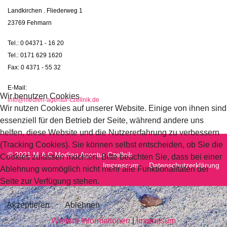
Landkirchen . Fliederweg 1
23769 Fehmarn
Tel.: 0 04371 - 16 20
Tel.: 0171 629 1620
Fax: 0 4371 - 55 32
E-Mail:
Wir benutzen Cookies
info@medien-agentur-czellnik.de
Wir nutzen Cookies auf unserer Website. Einige von ihnen sind
essenziell für den Betrieb der Seite, während andere uns
helfen, diese Website und die Nutzererfahrung zu verbessern
(Tracking Cookies). Sie können selbst entscheiden, ob Sie die
© 2021 M.A.C Medien Agentur Czellnik
Cookies zulassen möchten. Bitte beachten Sie, dass bei einer
Impressum
Datenschutzerklärung
Ablehnung womöglich nicht mehr alle Funktionalitäten der
Seite zur Verfügung stehen.
Akzeptieren
Ablehnen
Weitere Informationen
|
Impressum