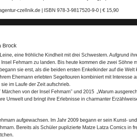
gentur-czellnik.de | ISBN 978-3-9817520-9-0 | € 15,90
a Brock
r Leine, eine fröhliche Kindheit mit drei Schwestern. Aufgrund i
 Insel Fehmarn zu landen. Bis heute kommen die zwei Söhne mi
gann sie erst, als die beiden ersten Enkelkinder auf die Welt
 ihrem Ehemann erlebten Segeltouren kombiniert mit Interesse
ie im Laufe der Zeit aufschrieb.
h „7 Märchen von der Insel Fehmarn" und 2015 „Warum ausgere
ihre Umwelt und bringt ihre Erlebnisse in charmanter Erzählweis
ehmarn aufgewachsen. Im Jahr 2009 begann er sein Kunst- und
Fehmarn. Bereits als Schüler puplizierte Matze Latza Comics in f
tchen.