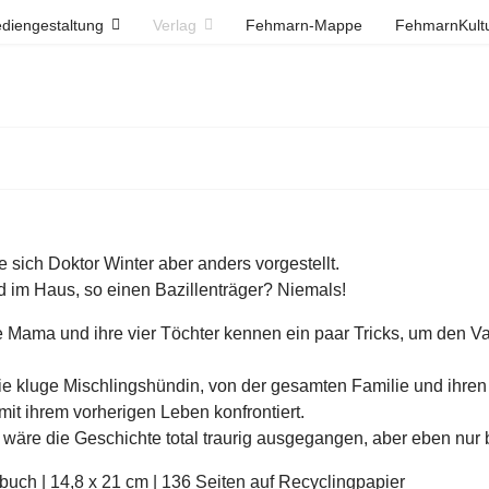
diengestaltung
Verlag
Fehmarn-Mappe
FehmarnKult
e sich Doktor Winter aber anders vorgestellt.
 im Haus, so einen Bazillenträger? Niemals!
 Mama und ihre vier Töchter kennen ein paar Tricks, um den V
die kluge Mischlingshündin, von der gesamten Familie und ihre
 mit ihrem vorherigen Leben konfrontiert.
wäre die Geschichte total traurig ausgegangen, aber eben nur 
uch | 14,8 x 21 cm | 136 Seiten auf Recyclingpapier