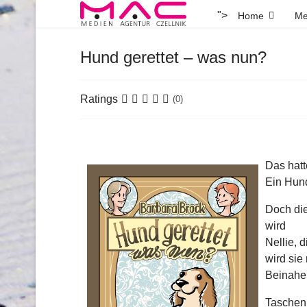
">
Home
Me
Hund gerettet – was nun?
Ratings
(0)
Das hatt
Ein Hund
Doch die
wird
Nellie, 
wird sie
Beinahe 
Taschenb