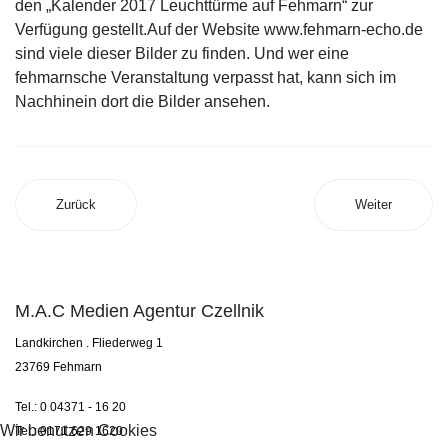
den „Kalender 2017 Leuchttürme auf Fehmarn“ zur
Verfügung gestellt.Auf der Website www.fehmarn-echo.de
sind viele dieser Bilder zu finden. Und wer eine
fehmarnsche Veranstaltung verpasst hat, kann sich im
Nachhinein dort die Bilder ansehen.
Zurück
Weiter
M.A.C Medien Agentur Czellnik
Landkirchen . Fliederweg 1
23769 Fehmarn
Tel.: 0 04371 - 16 20
Wir benutzen Cookies
Tel.: 0171 629 1620