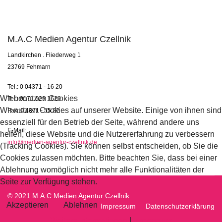
M.A.C Medien Agentur Czellnik
Landkirchen . Fliederweg 1
23769 Fehmarn
Tel.: 0 04371 - 16 20
Wir benutzen Cookies
Tel.: 0171 629 1620
Wir nutzen Cookies auf unserer Website. Einige von ihnen sind
Fax: 0 4371 - 55 32
essenziell für den Betrieb der Seite, während andere uns
E-Mail:
helfen, diese Website und die Nutzererfahrung zu verbessern
info@medien-agentur-czellnik.de
(Tracking Cookies). Sie können selbst entscheiden, ob Sie die
Cookies zulassen möchten. Bitte beachten Sie, dass bei einer
Ablehnung womöglich nicht mehr alle Funktionalitäten der
Seite zur Verfügung stehen.
© 2021 M.A.C Medien Agentur Czellnik
Akzeptieren
Ablehnen
Impressum
Datenschutzerklärung
Weitere Informationen
|
Impressum