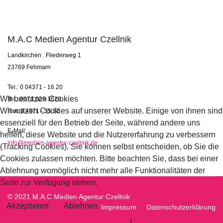
M.A.C Medien Agentur Czellnik
Landkirchen . Fliederweg 1
23769 Fehmarn
Tel.: 0 04371 - 16 20
Wir benutzen Cookies
Tel.: 0171 629 1620
Wir nutzen Cookies auf unserer Website. Einige von ihnen sind
Fax: 0 4371 - 55 32
essenziell für den Betrieb der Seite, während andere uns
E-Mail:
helfen, diese Website und die Nutzererfahrung zu verbessern
info@medien-agentur-czellnik.de
(Tracking Cookies). Sie können selbst entscheiden, ob Sie die
Cookies zulassen möchten. Bitte beachten Sie, dass bei einer
Ablehnung womöglich nicht mehr alle Funktionalitäten der
Seite zur Verfügung stehen.
© 2021 M.A.C Medien Agentur Czellnik
Akzeptieren
Ablehnen
Impressum
Datenschutzerklärung
Weitere Informationen
|
Impressum