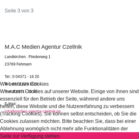
Seite 3 von 3
M.A.C Medien Agentur Czellnik
Landkirchen . Fliederweg 1
23769 Fehmarn
Tel.: 0 04371 - 16 20
Wir benutzen Cookies
Tel.: 0171 629 1620
Wir nutzen Cookies auf unserer Website. Einige von ihnen sind
Fax: 0 4371 - 55 32
essenziell für den Betrieb der Seite, während andere uns
E-Mail:
helfen, diese Website und die Nutzererfahrung zu verbessern
info@medien-agentur-czellnik.de
(Tracking Cookies). Sie können selbst entscheiden, ob Sie die
Cookies zulassen möchten. Bitte beachten Sie, dass bei einer
Ablehnung womöglich nicht mehr alle Funktionalitäten der
Seite zur Verfügung stehen.