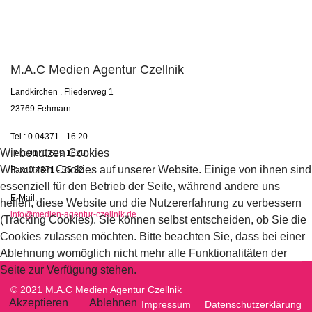
M.A.C Medien Agentur Czellnik
Landkirchen . Fliederweg 1
23769 Fehmarn
Tel.: 0 04371 - 16 20
Wir benutzen Cookies
Tel.: 0171 629 1620
Wir nutzen Cookies auf unserer Website. Einige von ihnen sind
Fax: 0 4371 - 55 32
essenziell für den Betrieb der Seite, während andere uns
E-Mail:
helfen, diese Website und die Nutzererfahrung zu verbessern
info@medien-agentur-czellnik.de
(Tracking Cookies). Sie können selbst entscheiden, ob Sie die
Cookies zulassen möchten. Bitte beachten Sie, dass bei einer
Ablehnung womöglich nicht mehr alle Funktionalitäten der
Seite zur Verfügung stehen.
© 2021 M.A.C Medien Agentur Czellnik
Akzeptieren
Ablehnen
Impressum
Datenschutzerklärung